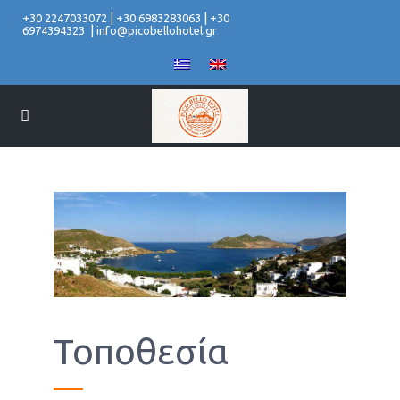
|
|
+30 2247033072
+30 6983283063
+30
|
6974394323
info@picobellohotel.gr
Τοποθεσία